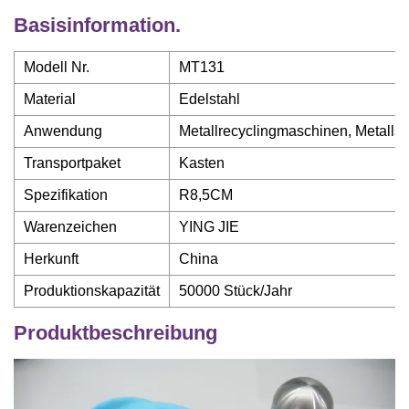
Basisinformation.
Modell Nr.
MT131
Material
Edelstahl
Anwendung
Metallrecyclingmaschinen, Metalls
Transportpaket
Kasten
Spezifikation
R8,5CM
Warenzeichen
YING JIE
Herkunft
China
Produktionskapazität
50000 Stück/Jahr
Produktbeschreibung