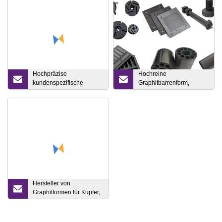
Hochpräzise
Hochreine
kundenspezifische
Graphitbarrenform,
ABS/PP/POM/Nylon-
Schmelzgussform für
Spritzgussteile
Gold, Silber,
Nichteisenmetalle
Hersteller von
Graphitformen für Kupfer,
Edelmetalle,
Diamantwerkzeuge,
exothermes Schweißen