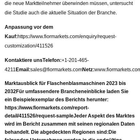
die neue Marktteilnehmer überwinden müssen, untersucht
die Studie auch die aktuelle Situation der Branche.
Anpassung vor dem
Kauf:
https://www.fiormarkets.com/enquiry/request-
customization/411526
Kontaktiere uns
Telefon:
+1-201-465-
4211
Email:
sales@fiormarkets.com
Netz:
www.fiormarkets.co
Marktausblick für Flaschenblasmaschinen 2023 bis
2032
Für umfassendere Brancheneinblicke laden Sie
ein Beispielexemplar des Berichts herunter:
https://www.fiormarkets.com/report-
detail/411526/request-sample
Jeder Aspekt des Marktes
wird im Bericht zusammen mit seinen regionalen Daten
behandelt. Die abgedeckten Regionen sind:
Die