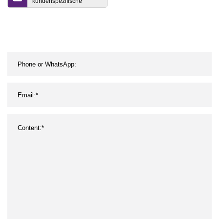
kundenspezifische
Metallguss-Zink-
Aluminium-
Barrengussform