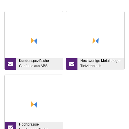
Kundenspezifische
Hochwertige Metallbiege-
Gehäuse aus ABS-
Tiefziehblech-
Kunststoffteilen mit großer
Pressformen, Stanzform
Spritzgussform
Hochpräzise