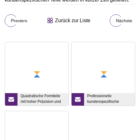
Zurück zur Liste
Previers
Nächste
Quadratische Formteile
Professionelle
mit hoher Präzision und
kundenspezifische
hohen Anforderungen
Auto-/Motorrad-
Stanzform, Blech-
Stanzform, progressive
Form