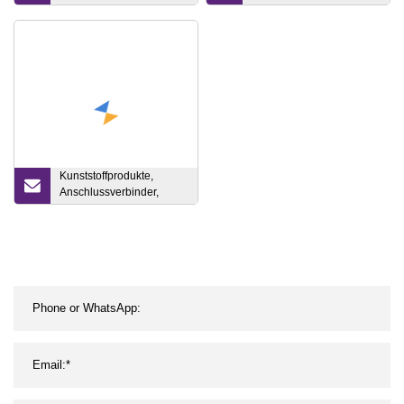
der Aluminiumgussteile
herstellt
Kunststoffprodukte,
Anschlussverbinder,
Spritzgussform, Motorteile