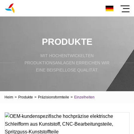
PRODUKTE
MIT HOCHENTWICKELTEN
PRODUKTIONSANLAGEN ERREICHEN WIR
EINE BEISPIELLOSE QUALITÄT.
Heim
>
Produkte
>
Präzisionsformteile
>
Einzelheiten