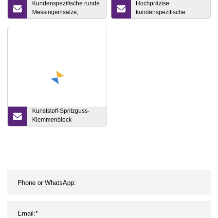
Kundenspezifische runde
Hochpräzise
Messingeinsätze,
kundenspezifische
gerändelte
Metallguss-Zink-
Innengewindemutter,
Aluminium-
CNC-Drehen, Stanzen,
Barrengussform
Gussmetallteile
Kunststoff-Spritzguss-
Klemmenblock-
Autoersatzteil für Kfz-
Steckverbinder