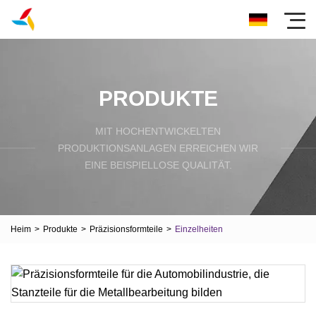
PRODUKTE
MIT HOCHENTWICKELTEN
PRODUKTIONSANLAGEN ERREICHEN WIR
EINE BEISPIELLOSE QUALITÄT.
Heim
>
Produkte
>
Präzisionsformteile
>
Einzelheiten