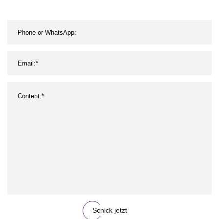
Bierbehälter, Kiste,
Kastenform, Form, 718h,
P20, Metall
Schick jetzt