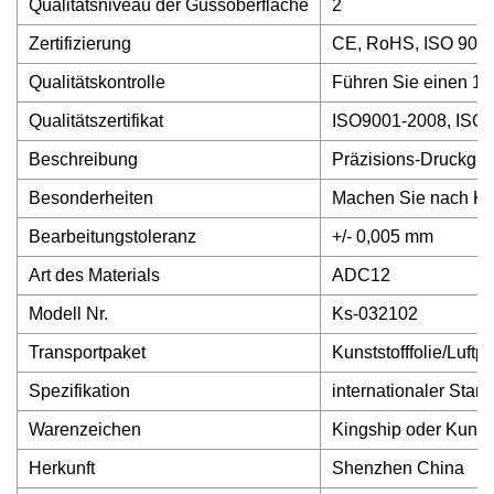
Qualitätsniveau der Gussoberfläche
2
Zertifizierung
CE, RoHS, ISO 9001
Qualitätskontrolle
Führen Sie einen 10
Qualitätszertifikat
ISO9001-2008, ISO
Beschreibung
Präzisions-Druckgus
Besonderheiten
Machen Sie nach K
Bearbeitungstoleranz
+/- 0,005 mm
Art des Materials
ADC12
Modell Nr.
Ks-032102
Transportpaket
Kunststofffolie/Luftp
Spezifikation
internationaler Stan
Warenzeichen
Kingship oder Kunde
Herkunft
Shenzhen China