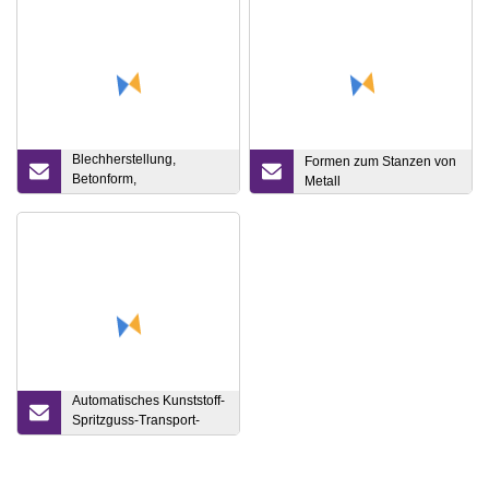
Blechherstellung,
Formen zum Stanzen von
Betonform,
Metall
Schachtformform
Automatisches Kunststoff-
Spritzguss-Transport-
Umsatzwerkzeug, Fleisch,
Gemüse, Meeresfrüchte,
Obst, Milch, Pepsi,