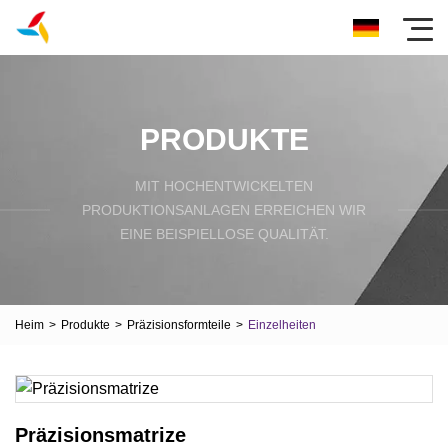
PRODUKTE
MIT HOCHENTWICKELTEN
PRODUKTIONSANLAGEN ERREICHEN WIR
EINE BEISPIELLOSE QUALITÄT.
Heim
>
Produkte
>
Präzisionsformteile
>
Einzelheiten
Präzisionsmatrize