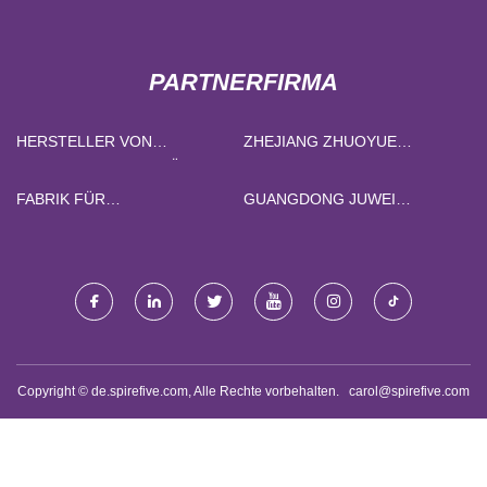
PARTNERFIRMA
HERSTELLER VON
ZHEJIANG ZHUOYUE
GUMMIDICHTUNGSFÜSSEN
ELEKTRONISCH CO., LTD
FABRIK FÜR
GUANGDONG JUWEI
STAHLKONSTRUKTIONSTECHNIK
GESUNDHEITSINDUSTRIE
IN CHINA
CO., LTD.
Copyright © de.spirefive.com, Alle Rechte vorbehalten.
carol@spirefive.com