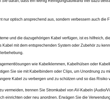
Sie daran, dass ein wenig Reinigungsaufwand viel dazu beiträ
cht nur optisch ansprechend aus, sondern verbessern auch die F
me und die dazugehörigen Kabel verfügen, ist es hilfreich, d
s Kabel mit dem entsprechenden System oder Zubehör zu kennzei
hlerbehebung.
ementlösungen wie Kabelklemmen, Kabelhülsen oder Kabelbind
stigen Sie sie mit Kabelbindern oder Clips, um Unordnung zu mi
gere Kabel zu verbergen und zu schützen und so das Risiko vo
vermeiden, trennen Sie Stromkabel von AV-Kabeln (Audio/Vide
eich einrichten oder neu anordnen. Erwägen Sie die Verwendung