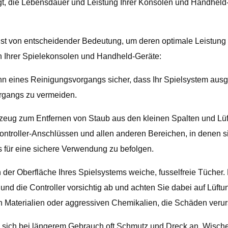
ägt, die Lebensdauer und Leistung Ihrer Konsolen und Handheld-
st von entscheidender Bedeutung, um deren optimale Leistung
n Ihrer Spielekonsolen und Handheld-Geräte:
nn eines Reinigungsvorgangs sicher, dass Ihr Spielsystem ausge
rgangs zu vermeiden.
rkzeug zum Entfernen von Staub aus den kleinen Spalten und Lüf
 Controller-Anschlüssen und allen anderen Bereichen, in denen
s für eine sichere Verwendung zu befolgen.
r Oberfläche Ihres Spielsystems weiche, fusselfreie Tücher. M
nd die Controller vorsichtig ab und achten Sie dabei auf Lüftu
Materialien oder aggressiven Chemikalien, die Schäden veru
ich bei längerem Gebrauch oft Schmutz und Dreck an. Wischen