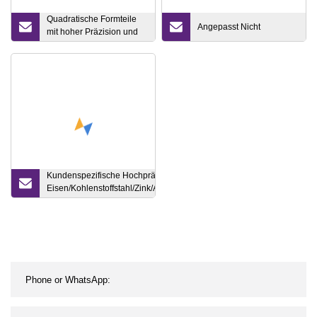
Quadratische Formteile
Angepasst Nicht
mit hoher Präzision und
hohen Anforderungen
Kundenspezifische Hochpräzisionsteile aus
Eisen/Kohlenstoffstahl/Zink/Aluminium/Messing/legiertem
Metall, Wachsausschmelzverfahren,
Schneckendruckguss/Stahlgussform-Spritzgussteile