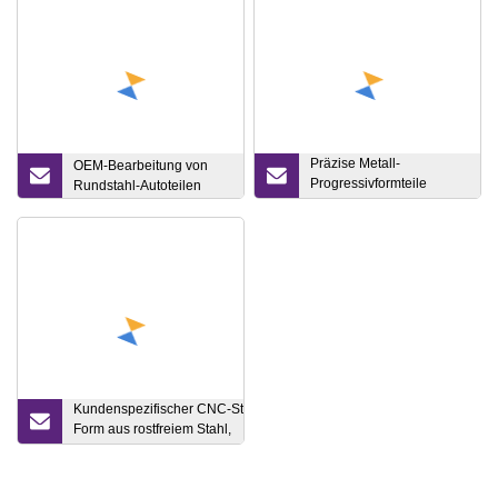
Präzise Metall-
OEM-Bearbeitung von
Progressivformteile
Rundstahl-Autoteilen
Kunststoffform-
Stanzverbinder-Formteile
Kundenspezifischer CNC-Stahlverbinder, Kupfergehäuse,
Form aus rostfreiem Stahl,
Aluminiummaschinen/Bearbeitung/bearbeitet/Maschinenteil,
Gewindebearbeitungsteil