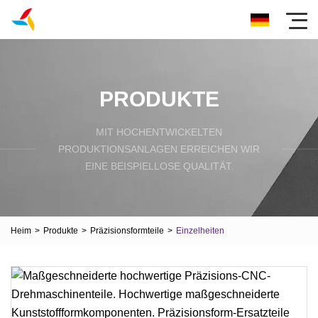
PRODUKTE
MIT HOCHENTWICKELTEN
PRODUKTIONSANLAGEN ERREICHEN WIR
EINE BEISPIELLOSE QUALITÄT.
Heim
>
Produkte
>
Präzisionsformteile
>
Einzelheiten